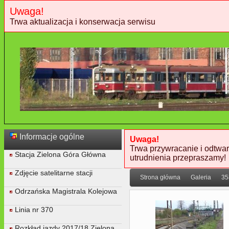
Uwaga!
Trwa aktualizacja i konserwacja serwisu
Informacje ogólne
Uwaga!
Trwa przywracanie i odtwar
Stacja Zielona Góra Główna
utrudnienia przepraszamy!
Zdjęcie satelitarne stacji
Strona główna
Galeria
35
Odrzańska Magistrala Kolejowa
Linia nr 370
Rozkład jazdy 2017/18 Zielona