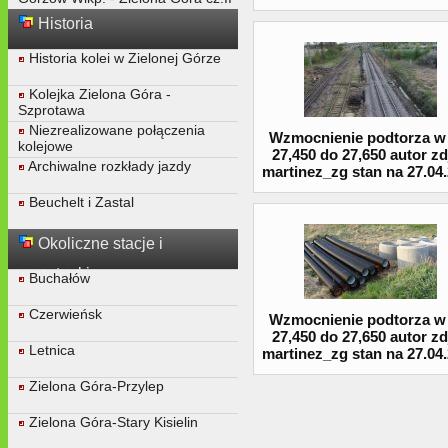
Historia
Historia kolei w Zielonej Górze
Kolejka Zielona Góra -
Szprotawa
Niezrealizowane połączenia
Wzmocnienie podtorza w
kolejowe
27,450 do 27,650 autor zd
Archiwalne rozkłady jazdy
martinez_zg stan na 27.04
Beuchelt i Zastal
Okoliczne stacje i
przystanki
Buchałów
Czerwieńsk
Wzmocnienie podtorza w
27,450 do 27,650 autor zd
Letnica
martinez_zg stan na 27.04
Zielona Góra-Przylep
Zielona Góra-Stary Kisielin