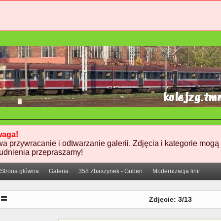
aga!
wa przywracanie i odtwarzanie galerii. Zdjęcia i kategorie mogą
rudnienia przepraszamy!
Strona główna
Galeria
358 Zbaszynek - Guben
Modernizacja linii
Wzmocnienie podtorza w km 27,450 do 27,650 autor zdjec martinez_zg stan na 2
Zdjęcie: 3/13