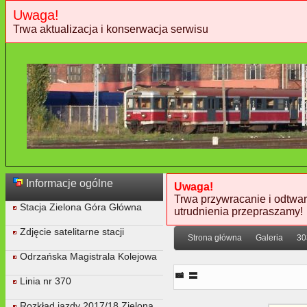
Uwaga!
Trwa aktualizacja i konserwacja serwisu
Informacje ogólne
Uwaga!
Trwa przywracanie i odtwar
Stacja Zielona Góra Główna
utrudnienia przepraszamy!
Zdjęcie satelitarne stacji
Strona główna
Galeria
30
Odrzańska Magistrala Kolejowa
01. Budynek dworca
Linia nr 370
Rozkład jazdy 2017/18 Zielona