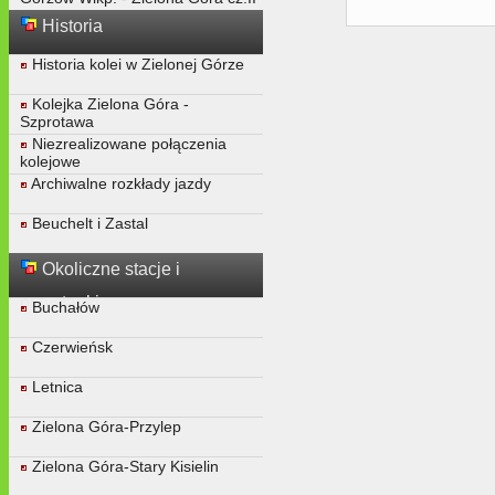
Historia
Historia kolei w Zielonej Górze
Kolejka Zielona Góra -
Szprotawa
Niezrealizowane połączenia
kolejowe
Archiwalne rozkłady jazdy
Beuchelt i Zastal
Okoliczne stacje i
przystanki
Buchałów
Czerwieńsk
Letnica
Zielona Góra-Przylep
Zielona Góra-Stary Kisielin