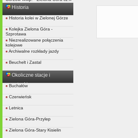
Historia
Historia kolei w Zielonej Górze
Kolejka Zielona Góra -
Szprotawa
Niezrealizowane połączenia
kolejowe
Archiwalne rozkłady jazdy
Beuchelt i Zastal
Okoliczne stacje i
przystanki
Buchałów
Czerwieńsk
Letnica
Zielona Góra-Przylep
Zielona Góra-Stary Kisielin