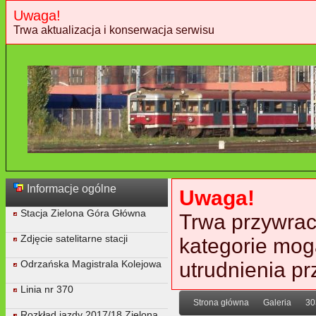
Uwaga!
Trwa aktualizacja i konserwacja serwisu
Informacje ogólne
Uwaga!
Stacja Zielona Góra Główna
Trwa przywraca
Zdjęcie satelitarne stacji
kategorie mog
Odrzańska Magistrala Kolejowa
utrudnienia p
Linia nr 370
Strona główna
Galeria
30
Rozkład jazdy 2017/18 Zielona