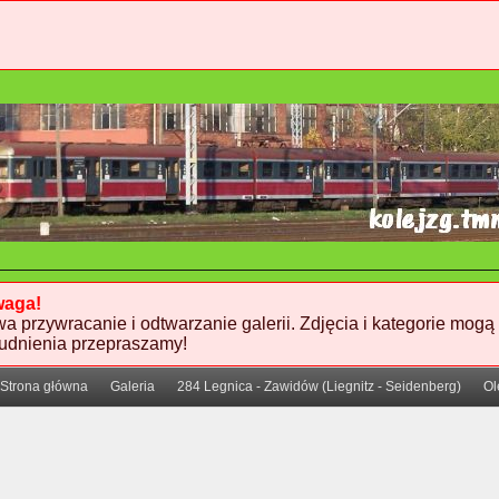
aga!
wa przywracanie i odtwarzanie galerii. Zdjęcia i kategorie mogą
rudnienia przepraszamy!
Strona główna
Galeria
284 Legnica - Zawidów (Liegnitz - Seidenberg)
Ol