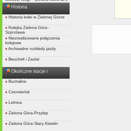
Historia
Historia kolei w Zielonej Górze
Kolejka Zielona Góra -
Szprotawa
Niezrealizowane połączenia
kolejowe
Archiwalne rozkłady jazdy
Beuchelt i Zastal
Okoliczne stacje i
przystanki
Buchałów
Czerwieńsk
Letnica
Zielona Góra-Przylep
Zielona Góra-Stary Kisielin