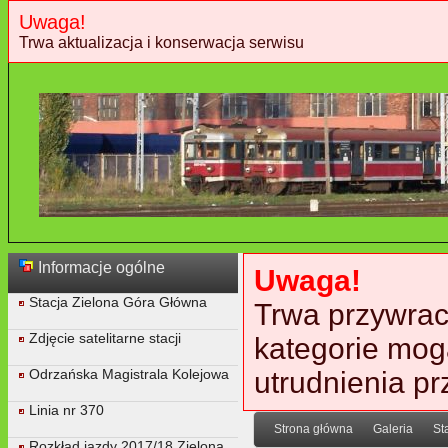
Uwaga!
Trwa aktualizacja i konserwacja serwisu
Informacje ogólne
Uwaga!
Stacja Zielona Góra Główna
Trwa przywraca
Zdjęcie satelitarne stacji
kategorie mog
Odrzańska Magistrala Kolejowa
utrudnienia p
Linia nr 370
Strona główna
Galeria
St
Rozkład jazdy 2017/18 Zielona