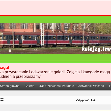
aga!
wa przywracanie i odtwarzanie galerii. Zdjęcia i kategorie mogą
rudnienia przepraszamy!
Strona główna
Galeria
436 Czerwiensk Poludnie - Czerwiensk Wschod
L
Paliki w miejscu przebiegu przyszlej lacznicy
Zdjęcie: 1/4