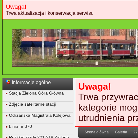
Uwaga!
Trwa aktualizacja i konserwacja serwisu
Informacje ogólne
Uwaga!
Stacja Zielona Góra Główna
Trwa przywraca
Zdjęcie satelitarne stacji
kategorie mog
Odrzańska Magistrala Kolejowa
utrudnienia p
Linia nr 370
Strona główna
Galeria
27
Rozkład jazdy 2017/18 Zielona