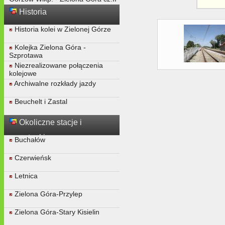
Historia
Historia kolei w Zielonej Górze
Kolejka Zielona Góra -
Szprotawa
Niezrealizowane połączenia
kolejowe
Archiwalne rozkłady jazdy
Beuchelt i Zastal
Okoliczne stacje i
przystanki
Buchałów
Czerwieńsk
Letnica
Zielona Góra-Przylep
Zielona Góra-Stary Kisielin