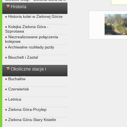
Historia
Historia kolei w Zielonej Górze
Kolejka Zielona Góra -
Szprotawa
Niezrealizowane połączenia
kolejowe
Archiwalne rozkłady jazdy
Beuchelt i Zastal
Okoliczne stacje i
przystanki
Buchałów
Czerwieńsk
Letnica
Zielona Góra-Przylep
Zielona Góra-Stary Kisielin