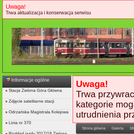
Uwaga!
Trwa aktualizacja i konserwacja serwisu
Informacje ogólne
Uwaga!
Stacja Zielona Góra Główna
Trwa przywraca
Zdjęcie satelitarne stacji
kategorie mog
Odrzańska Magistrala Kolejowa
utrudnienia p
Linia nr 370
Strona główna
Galeria
38
Rozkład jazdy 2017/18 Zielona