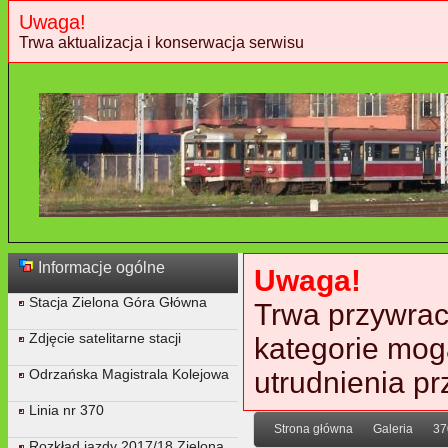
Uwaga!
Trwa aktualizacja i konserwacja serwisu
Informacje ogólne
Uwaga!
Stacja Zielona Góra Główna
Trwa przywraca
Zdjęcie satelitarne stacji
kategorie mog
Odrzańska Magistrala Kolejowa
utrudnienia p
Linia nr 370
Strona główna
Galeria
37
Rozkład jazdy 2017/18 Zielona