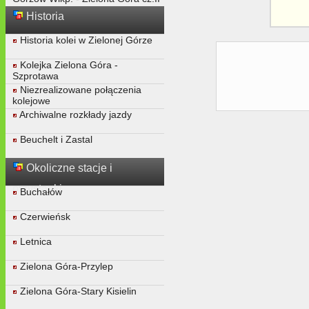
Historia
Historia kolei w Zielonej Górze
Kolejka Zielona Góra -
Szprotawa
Niezrealizowane połączenia
kolejowe
Archiwalne rozkłady jazdy
Beuchelt i Zastal
Okoliczne stacje i
przystanki
Buchałów
Czerwieńsk
Letnica
Zielona Góra-Przylep
Zielona Góra-Stary Kisielin