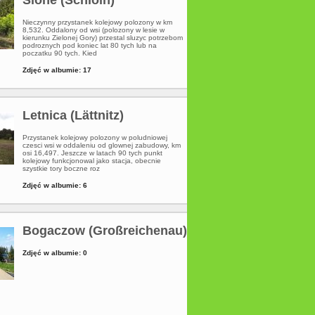
Nieczynny przystanek kolejowy polozony w km
8,532. Oddalony od wsi (polozony w lesie w
kierunku Zielonej Gory) przestal sluzyc potrzebom
podroznych pod koniec lat 80 tych lub na
poczatku 90 tych. Kied
Zdjęć w albumie: 17
Letnica (Lättnitz)
Przystanek kolejowy polozony w poludniowej
czesci wsi w oddaleniu od glownej zabudowy, km
osi 16,497. Jeszcze w latach 90 tych punkt
kolejowy funkcjonowal jako stacja, obecnie
szystkie tory boczne roz
Zdjęć w albumie: 6
Bogaczow (Großreichenau)
Zdjęć w albumie: 0