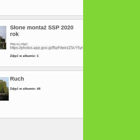
Słone montaż SSP 2020
rok
Więcej zdjęć
0/albums/6139337634405042673
https://photos.app.goo.gl/f5pFdeirzZScY5yr8
Zdjęć w albumie: 1
Ruch
Zdjęć w albumie: 46