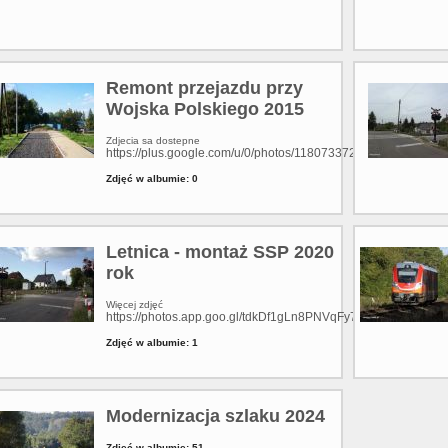
Remont przejazdu przy
Wojska Polskiego 2015
Zdjecia sa dostepne
https://plus.google.com/u/0/photos/11807337282468270620
Zdjęć w albumie: 0
Letnica - montaż SSP 2020
rok
Więcej zdjęć
https://photos.app.goo.gl/tdkDf1gLn8PNVqFy7
Zdjęć w albumie: 1
Modernizacja szlaku 2024
Zdjęć w albumie: 51