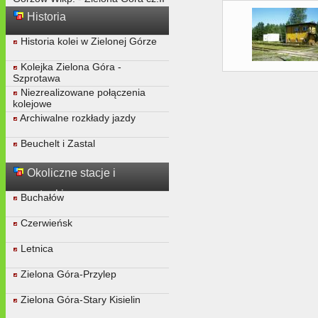
Historia
Historia kolei w Zielonej Górze
Kolejka Zielona Góra -
Szprotawa
Niezrealizowane połączenia
kolejowe
Archiwalne rozkłady jazdy
Beuchelt i Zastal
Okoliczne stacje i
przystanki
Buchałów
Czerwieńsk
Letnica
Zielona Góra-Przylep
Zielona Góra-Stary Kisielin