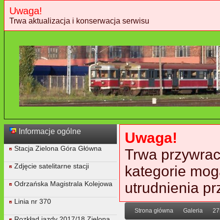
Uwaga!
Trwa aktualizacja i konserwacja serwisu
Informacje ogólne
Uwaga!
Stacja Zielona Góra Główna
Trwa przywraca
Zdjęcie satelitarne stacji
kategorie mog
Odrzańska Magistrala Kolejowa
utrudnienia p
Linia nr 370
Strona główna
Galeria
27
Rozkład jazdy 2017/18 Zielona