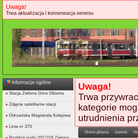
Uwaga!
Trwa aktualizacja i konserwacja serwisu
Informacje ogólne
Uwaga!
Stacja Zielona Góra Główna
Trwa przywraca
Zdjęcie satelitarne stacji
kategorie mog
Odrzańska Magistrala Kolejowa
utrudnienia p
Linia nr 370
Strona główna
Galeria
St
Rozkład jazdy 2017/18 Zielona