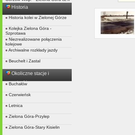
Historia
Historia kolei w Zielonej Górze
Kolejka Zielona Góra -
Szprotawa
Niezrealizowane połączenia
kolejowe
Archiwalne rozkłady jazdy
Beuchelt i Zastal
Okoliczne stacje i
przystanki
Buchałów
Czerwieńsk
Letnica
Zielona Góra-Przylep
Zielona Góra-Stary Kisielin