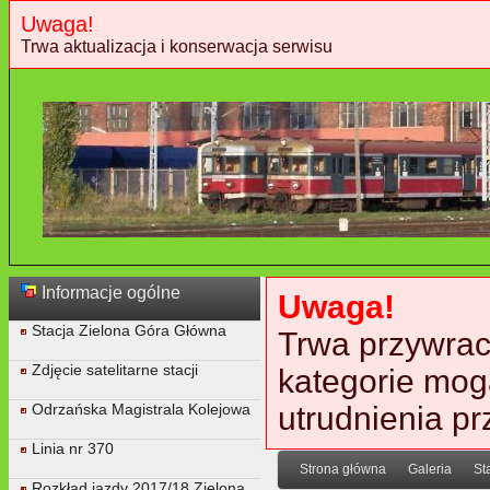
Uwaga!
Trwa aktualizacja i konserwacja serwisu
Informacje ogólne
Uwaga!
Stacja Zielona Góra Główna
Trwa przywraca
Zdjęcie satelitarne stacji
kategorie mog
Odrzańska Magistrala Kolejowa
utrudnienia p
Linia nr 370
Strona główna
Galeria
St
Rozkład jazdy 2017/18 Zielona