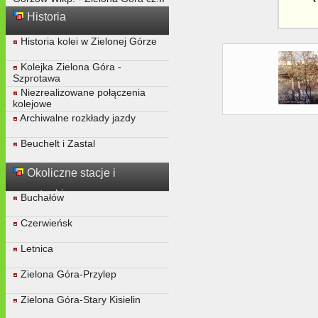
Historia
Historia kolei w Zielonej Górze
Kolejka Zielona Góra -
Szprotawa
Niezrealizowane połączenia
kolejowe
Archiwalne rozkłady jazdy
Beuchelt i Zastal
Okoliczne stacje i
przystanki
Buchałów
Czerwieńsk
Letnica
Zielona Góra-Przylep
Zielona Góra-Stary Kisielin