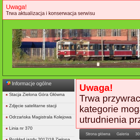
Uwaga!
Trwa aktualizacja i konserwacja serwisu
Informacje ogólne
Uwaga!
Stacja Zielona Góra Główna
Trwa przywraca
Zdjęcie satelitarne stacji
kategorie mog
Odrzańska Magistrala Kolejowa
utrudnienia p
Linia nr 370
Strona główna
Galeria
30
Rozkład jazdy 2017/18 Zielona