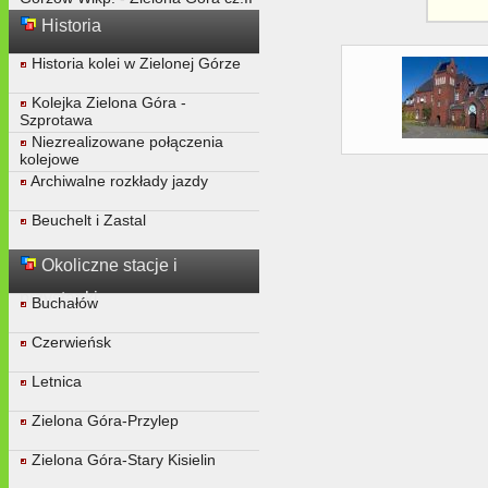
Historia
Historia kolei w Zielonej Górze
Kolejka Zielona Góra -
Szprotawa
Niezrealizowane połączenia
kolejowe
Archiwalne rozkłady jazdy
Beuchelt i Zastal
Okoliczne stacje i
przystanki
Buchałów
Czerwieńsk
Letnica
Zielona Góra-Przylep
Zielona Góra-Stary Kisielin