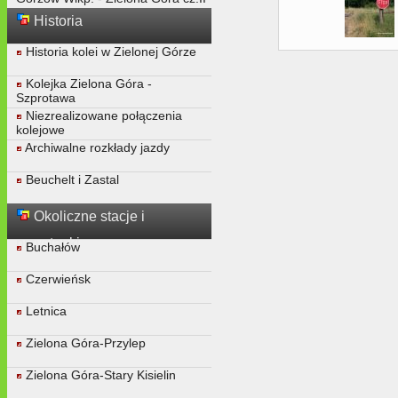
Historia
Historia kolei w Zielonej Górze
Kolejka Zielona Góra -
Szprotawa
Niezrealizowane połączenia
kolejowe
Archiwalne rozkłady jazdy
Beuchelt i Zastal
Okoliczne stacje i
przystanki
Buchałów
Czerwieńsk
Letnica
Zielona Góra-Przylep
Zielona Góra-Stary Kisielin