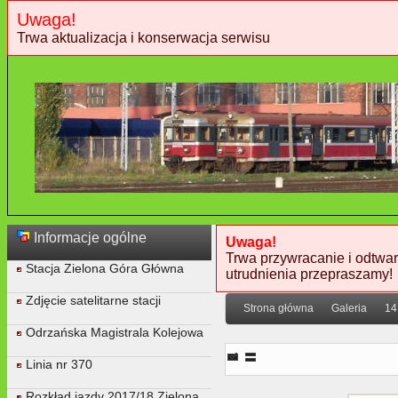
Uwaga!
Trwa aktualizacja i konserwacja serwisu
Informacje ogólne
Uwaga!
Trwa przywracanie i odtwar
Stacja Zielona Góra Główna
utrudnienia przepraszamy!
Zdjęcie satelitarne stacji
Strona główna
Galeria
14
Odrzańska Magistrala Kolejowa
07. Kolejny most
Linia nr 370
Rozkład jazdy 2017/18 Zielona