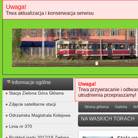
Uwaga!
Trwa aktualizacja i konserwacja serwisu
Informacje ogólne
Uwaga!
Trwa przywracanie i odtwar
Stacja Zielona Góra Główna
utrudnienia przepraszamy!
Zdjęcie satelitarne stacji
Strona główna
Galeria
N
Odrzańska Magistrala Kolejowa
NA WASKICH TORACH
Linia nr 370
Stala w
Rozkład jazdy 2017/18 Zielona