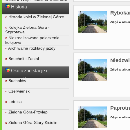
Historia
Ryboka
Historia kolei w Zielonej Górze
Zdjęć w album
Kolejka Zielona Góra -
Szprotawa
Niezrealizowane połączenia
kolejowe
Archiwalne rozkłady jazdy
Beuchelt i Zastal
Niedzwi
Zdjęć w album
Okoliczne stacje i
przystanki
Buchałów
Czerwieńsk
Letnica
Paprot
Zielona Góra-Przylep
Zdjęć w album
Zielona Góra-Stary Kisielin