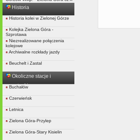
Historia
Historia kolei w Zielonej Górze
Kolejka Zielona Góra -
Szprotawa
Niezrealizowane połączenia
kolejowe
Archiwalne rozkłady jazdy
Beuchelt i Zastal
Okoliczne stacje i
przystanki
Buchałów
Czerwieńsk
Letnica
Zielona Góra-Przylep
Zielona Góra-Stary Kisielin