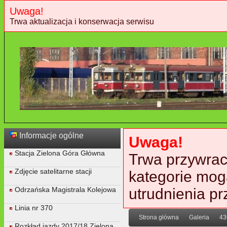
Uwaga!
Trwa aktualizacja i konserwacja serwisu
Informacje ogólne
Uwaga!
Stacja Zielona Góra Główna
Trwa przywraca
Zdjęcie satelitarne stacji
kategorie mog
Odrzańska Magistrala Kolejowa
utrudnienia p
Linia nr 370
Strona główna
Galeria
43
Rozkład jazdy 2017/18 Zielona