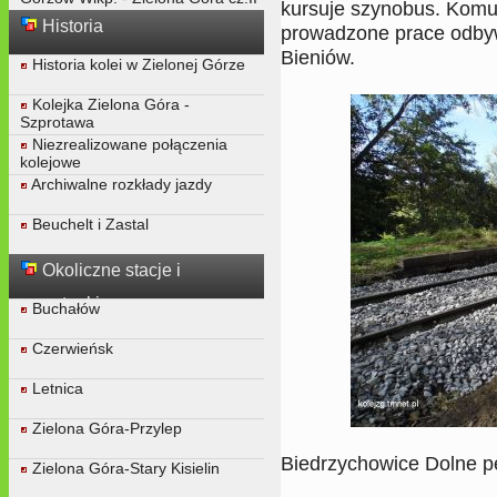
kursuje szynobus. Komu
Historia
prowadzone prace odbyw
Bieniów.
Historia kolei w Zielonej Górze
Kolejka Zielona Góra -
Szprotawa
Niezrealizowane połączenia
kolejowe
Archiwalne rozkłady jazdy
Beuchelt i Zastal
Okoliczne stacje i
przystanki
Buchałów
Czerwieńsk
Letnica
Zielona Góra-Przylep
Biedrzychowice Dolne p
Zielona Góra-Stary Kisielin