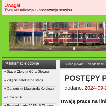
Uwaga!
Trwa aktualizacja i konserwacja serwisu
Informacje ogólne
Strona główna
Wiadomości 
Stacja Zielona Góra Główna
POSTĘPY PR
Zdjęcie satelitarne stacji
dodano:
2024-09-
Odrzańska Magistrala Kolejowa
Linia nr 370
Trwają prace na lin
Rozkład jazdy 2017/18 Zielona