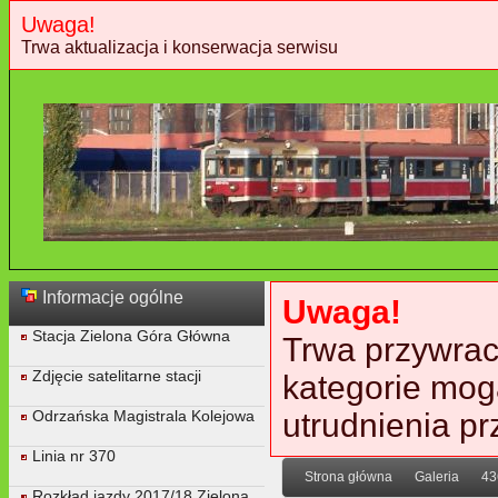
Uwaga!
Trwa aktualizacja i konserwacja serwisu
Informacje ogólne
Uwaga!
Stacja Zielona Góra Główna
Trwa przywraca
Zdjęcie satelitarne stacji
kategorie mog
Odrzańska Magistrala Kolejowa
utrudnienia p
Linia nr 370
Strona główna
Galeria
43
Rozkład jazdy 2017/18 Zielona