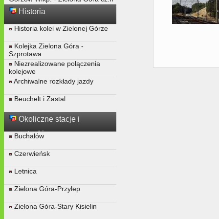
Historia
Historia kolei w Zielonej Górze
Kolejka Zielona Góra -
Szprotawa
Niezrealizowane połączenia
kolejowe
Archiwalne rozkłady jazdy
Beuchelt i Zastal
Okoliczne stacje i
przystanki
Buchałów
Czerwieńsk
Letnica
Zielona Góra-Przylep
Zielona Góra-Stary Kisielin